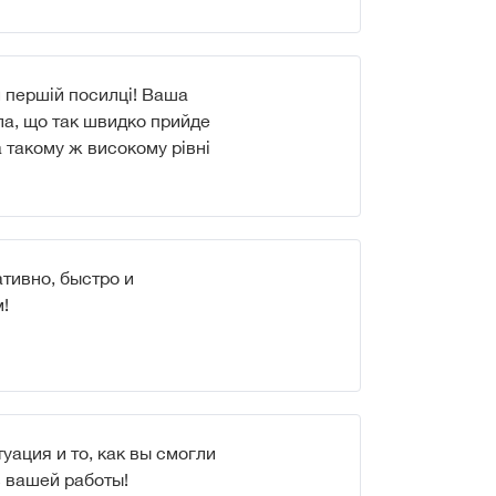
й першій посилці! Ваша
ла, що так швидко прийде
 такому ж високому рівні
тивно, быстро и
!
уация и то, как вы смогли
 вашей работы!