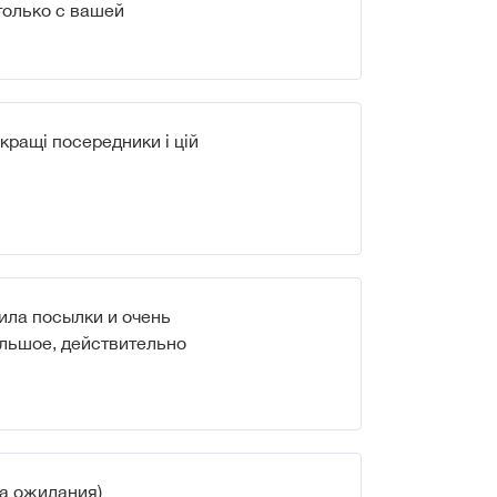
только с вашей
кращі посередники і цій
ила посылки и очень
льшое, действительно
а ожидания)