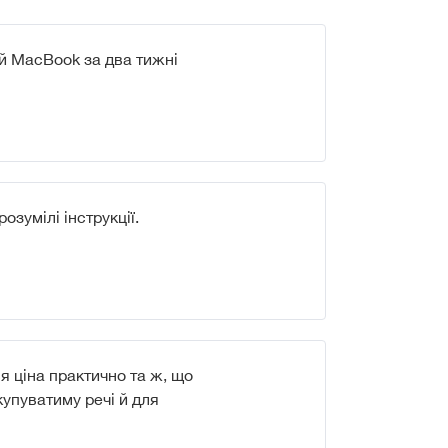
ій MacBook за два тижні
озумілі інструкції.
 ціна практично та ж, що
 купуватиму речі й для