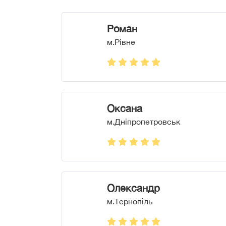
Роман
м.Рівне
Оксана
м.Дніпропетровськ
Олександр
м.Тернопіль