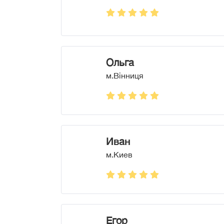
Ольга
м.Вінниця
Иван
м.Киев
Егор