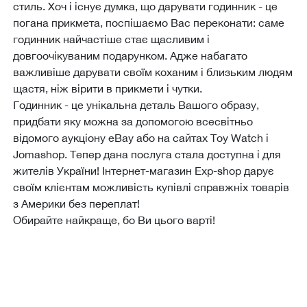
стиль. Хоч і існує думка, що дарувати годинник - це
погана прикмета, поспішаємо Вас переконати: саме
годинник найчастіше стає щасливим і
довгоочікуваним подарунком. Адже набагато
важливіше дарувати своїм коханим і близьким людям
щастя, ніж вірити в прикмети і чутки.
Годинник - це унікальна деталь Вашого образу,
придбати яку можна за допомогою всесвітньо
відомого аукціону eBay або на сайтах Toy Watch і
Jomashop. Тепер дана послуга стала доступна і для
жителів України! Інтернет-магазин Еxp-shop дарує
своїм клієнтам можливість купівлі справжніх товарів
з Америки без переплат!
Обирайте найкраще, бо Ви цього варті!