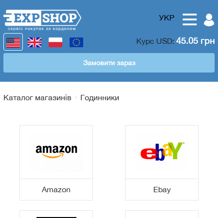
УКР
45.05 грн
Курс
USD
:
Замовити зараз
Каталог магазинів
Годинники
Amazon
Ebay