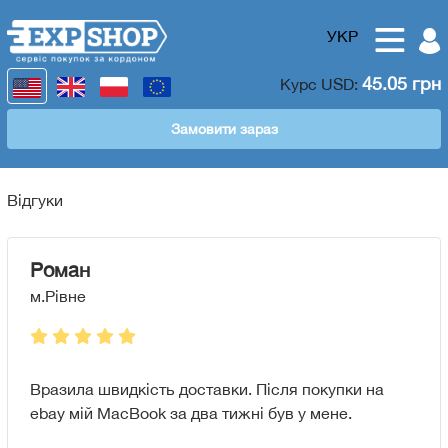
УКР
45.05 грн
Курс
USD
:
Замовити зараз
Відгуки
Роман
м.Рівне
Вразила швидкість доставки. Після покупки на
ebay мій MacBook за два тижні був у мене.