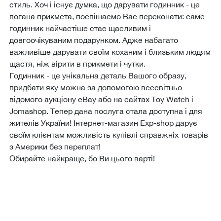
стиль. Хоч і існує думка, що дарувати годинник - це
погана прикмета, поспішаємо Вас переконати: саме
годинник найчастіше стає щасливим і
довгоочікуваним подарунком. Адже набагато
важливіше дарувати своїм коханим і близьким людям
щастя, ніж вірити в прикмети і чутки.
Годинник - це унікальна деталь Вашого образу,
придбати яку можна за допомогою всесвітньо
відомого аукціону eBay або на сайтах Toy Watch і
Jomashop. Тепер дана послуга стала доступна і для
жителів України! Інтернет-магазин Еxp-shop дарує
своїм клієнтам можливість купівлі справжніх товарів
з Америки без переплат!
Обирайте найкраще, бо Ви цього варті!