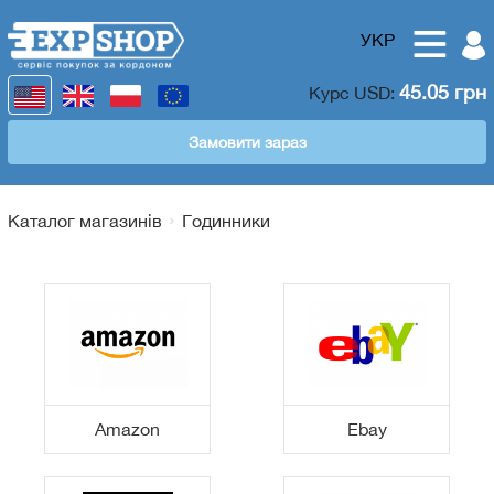
УКР
45.05 грн
Курс
USD
:
Замовити зараз
Каталог магазинів
Годинники
Amazon
Ebay